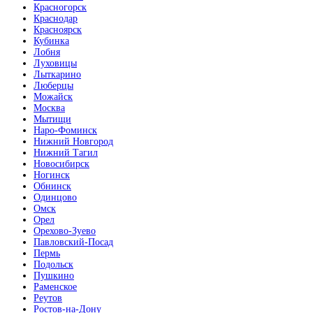
Красногорск
Краснодар
Красноярск
Кубинка
Лобня
Луховицы
Лыткарино
Люберцы
Махагон
Можайск
Москва
Мытищи
Наро-Фоминск
Нижний Новгород
Нижний Тагил
Новосибирск
Ногинск
Обнинск
Металлик
Одинцово
Омск
Орел
Орехово-Зуево
Павловский-Посад
Пермь
Подольск
Пушкино
Милк софт
Раменское
Реутов
Ростов-на-Дону