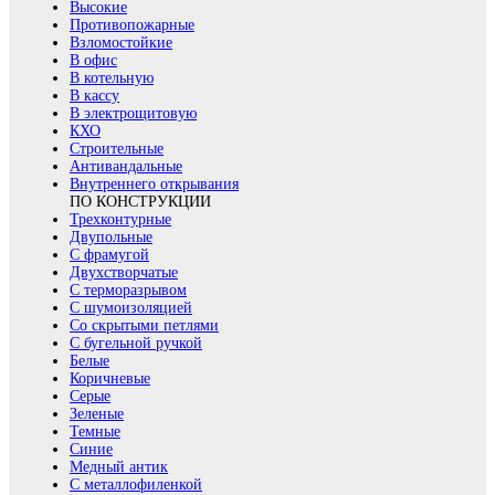
Высокие
Противопожарные
Взломостойкие
В офис
В котельную
В кассу
В электрощитовую
КХО
Строительные
Антивандальные
Внутреннего открывания
ПО КОНСТРУКЦИИ
Трехконтурные
Двупольные
С фрамугой
Двухстворчатые
С терморазрывом
С шумоизоляцией
Со скрытыми петлями
С бугельной ручкой
Белые
Коричневые
Серые
Зеленые
Темные
Синие
Медный антик
С металлофиленкой