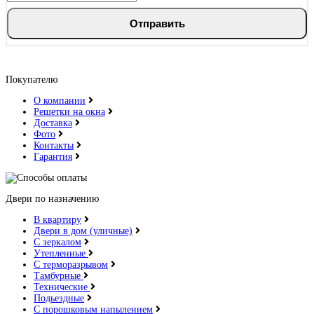
Отправить
Покупателю
Джатобо
О компании
Решетки на окна
Доставка
Фото
Контакты
Гарантия
Ель карпатская
Двери по назначению
В квартиру
Двери в дом (уличные)
С зеркалом
Утепленные
С терморазрывом
Тамбурные
Серый горизонт
Технические
Подьездные
С порошковым напылением