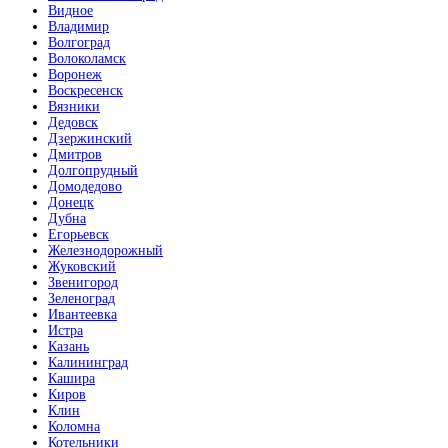
Видное
Владимир
Кофе
Волгоград
Волоколамск
Воронеж
Воскресенск
Вязники
Дедовск
Дзержинский
Дмитров
Долгопрудный
Коньяк
Домодедово
Донецк
Дубна
Егорьевск
Железнодорожный
Жуковский
Звенигород
Зеленоград
Коричневая кожа
Ивантеевка
Истра
Казань
Калининград
Кашира
Киров
Клин
Коломна
Котельники
Латте софт