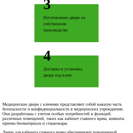
3
Изготовление двери на
Дерево софт
собственном
производстве
4
Дуб антик
Доставка и установка
двери под ключ
Дуб беленый
Медицинские двери с ключами представляют собой важную часть
безопасности и конфиденциальности в медицинских учреждениях.
Они разработаны с учетом особых потребностей и функций
различных помещений, таких как кабинет главного врача, комнаты
приема биоматериала и стационары.
Двери для кабинета главного врача обеспечивают повышенный