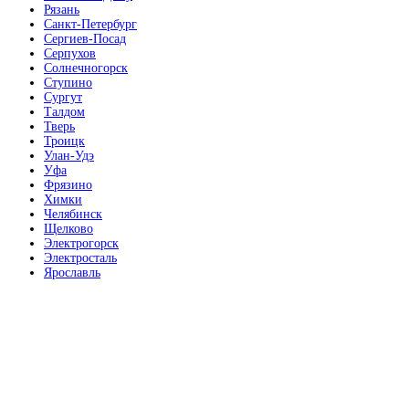
Рязань
Санкт-Петербург
Сергиев-Посад
Серпухов
Солнечногорск
Ступино
Ольха Бавария
Сургут
Талдом
Тверь
Троицк
Улан-Удэ
Уфа
Фрязино
Химки
Орех
Челябинск
Щелково
Электрогорск
Электросталь
Ярославль
Орех красный