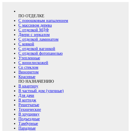
ПО ОТДЕЛКЕ
С порошковым напылением
С массивом дерева
С отделкой МДФ
Двери с зеркалом
С отделкой ламинатом
С ковкой
С отделкой вагонкой
С отделкой фотопанелью
Утепленные
С винилискожей
Со стеклом
Виноритом
Красивые
ПО НАЗНАЧЕНИЮ
В квартиру
В частный дом (уличные)
Для дачи
В коттедж
Решетчатые
Технические
В хрущевку
Подъездные
Тамбурные
Парадные