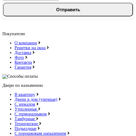
Отправить
Дуб натуральный
Покупателю
О компании
Решетки на окна
Доставка
Фото
Контакты
Гарантия
Дуб структурированный
Двери по назначению
В квартиру
Двери в дом (уличные)
С зеркалом
Утепленные
С терморазрывом
Дуб ясный
Тамбурные
Технические
Подьездные
С порошковым напылением