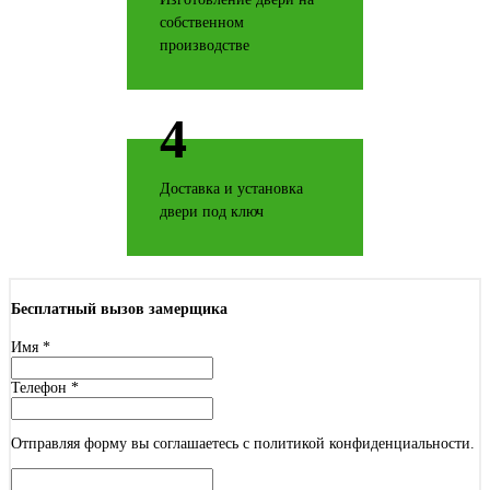
Дерево софт
собственном
производстве
4
Дуб антик
Доставка и установка
двери под ключ
Бесплатный вызов замерщика
Дуб беленый
Имя
*
Телефон
*
Отправляя форму вы соглашаетесь с политикой конфиденциальности.
Дуб филадельфия