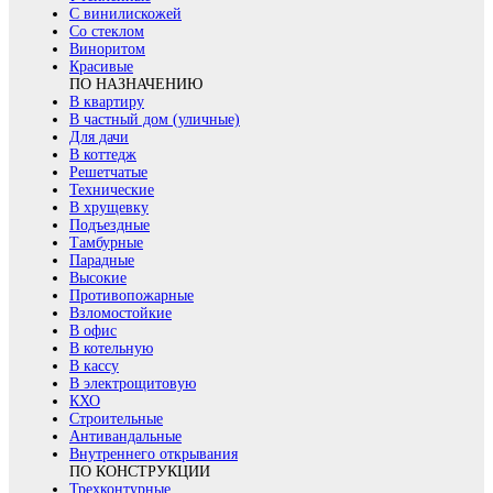
С винилискожей
Со стеклом
Виноритом
Красивые
ПО НАЗНАЧЕНИЮ
В квартиру
В частный дом (уличные)
Для дачи
В коттедж
Решетчатые
Технические
В хрущевку
Подъездные
Тамбурные
Парадные
Высокие
Противопожарные
Взломостойкие
В офис
В котельную
В кассу
В электрощитовую
КХО
Строительные
Антивандальные
Внутреннего открывания
ПО КОНСТРУКЦИИ
Трехконтурные