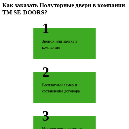
Как заказать Полуторные двери в компании
TM SE-DOORS?
Береза
1
Звонок или заявка в
компанию
Бетон светлый
2
Бесплатный замер и
составление договора
Черное золото
3
Изготовление двери на