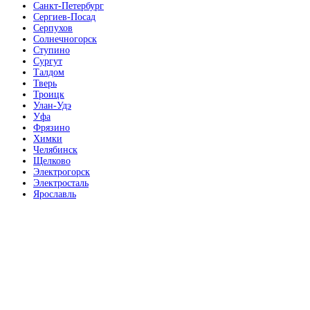
Санкт-Петербург
Сергиев-Посад
Серпухов
Солнечногорск
Ступино
Махагон
Сургут
Талдом
Тверь
Троицк
Улан-Удэ
Уфа
Фрязино
Химки
Металлик
Челябинск
Щелково
Электрогорск
Электросталь
Ярославль
Милк софт