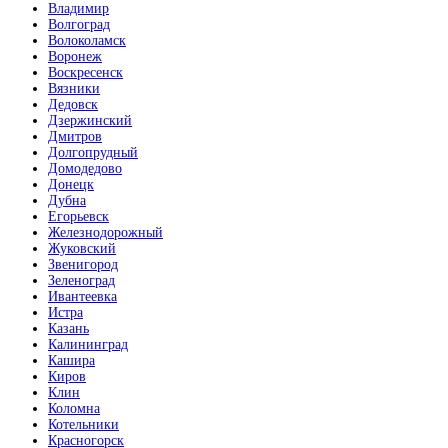
Владимир
Волгоград
Итальянский орех
Волоколамск
Воронеж
Воскресенск
Вязники
Дедовск
Дзержинский
Дмитров
Долгопрудный
Капучино
Домодедово
Донецк
Дубна
Егорьевск
Железнодорожный
Жуковский
Звенигород
Зеленоград
Клен распил бронза
Ивантеевка
Истра
Казань
Калининград
Кашира
Киров
Клин
Коломна
Котельники
Кофе
Красногорск