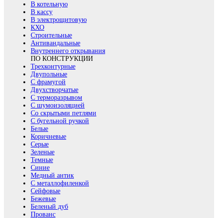
В котельную
В кассу
В электрощитовую
КХО
Строительные
Антивандальные
Внутреннего открывания
ПО КОНСТРУКЦИИ
Трехконтурные
Двупольные
С фрамугой
Двухстворчатые
С терморазрывом
С шумоизоляцией
Со скрытыми петлями
С бугельной ручкой
Белые
Коричневые
Серые
Зеленые
Темные
Синие
Медный антик
С металлофиленкой
Сейфовые
Бежевые
Беленый дуб
Прованс