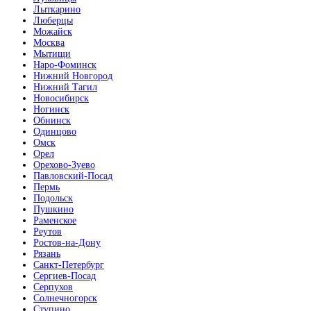
Лыткарино
Махагон
Люберцы
Можайск
Москва
Мытищи
Наро-Фоминск
Нижний Новгород
Нижний Тагил
Новосибирск
Металлик
Ногинск
Обнинск
Одинцово
Омск
Орел
Орехово-Зуево
Павловский-Посад
Пермь
Милк софт
Подольск
Пушкино
Раменское
Реутов
Ростов-на-Дону
Рязань
Санкт-Петербург
Сергиев-Посад
Серпухов
Ольха Бавария
Солнечногорск
Ступино