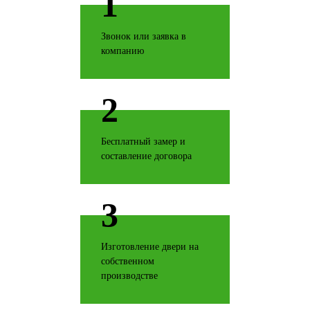
1
Звонок или заявка в
компанию
Дуб антик
2
Бесплатный замер и
составление договора
Дуб беленый
3
Изготовление двери на
Дуб филадельфия
собственном
производстве