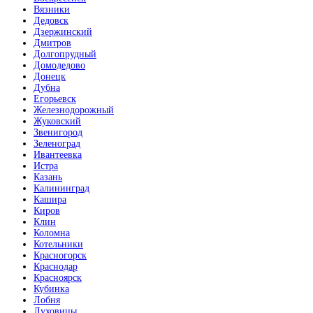
Вязники
Дедовск
Дзержинский
Коньяк
Дмитров
Долгопрудный
Домодедово
Донецк
Дубна
Егорьевск
Железнодорожный
Жуковский
Звенигород
Коричневая кожа
Зеленоград
Ивантеевка
Истра
Казань
Калининград
Кашира
Киров
Клин
Латте софт
Коломна
Котельники
Красногорск
Краснодар
Красноярск
Кубинка
Лобня
Луховицы