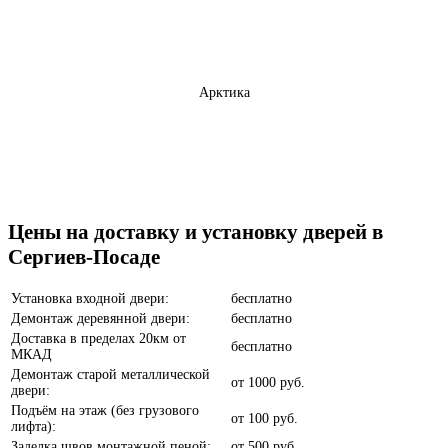
Арктика
Бетон темный
Цены на доставку и установку дверей в
Сергиев-Посаде
Установка входной двери:
бесплатно
Демонтаж деревянной двери:
бесплатно
Доставка в пределах 20км от
бесплатно
МКАД
Анегри
Демонтаж старой металлической
от
1000 руб.
двери:
Подъём на этаж (без грузового
от
100 руб.
лифта):
Заделка швов монтажной пеной:
от
500 руб.