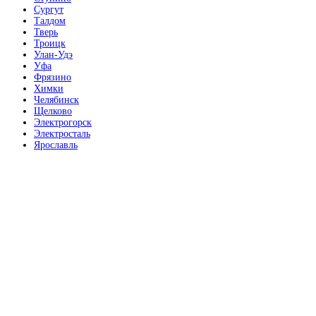
Сургут
Талдом
Тверь
Троицк
Улан-Удэ
Уфа
Орех
Фрязино
Химки
Челябинск
Щелково
Электрогорск
Электросталь
Ярославль
Орех красный
Орех латино светлый