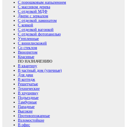
С порошковым напылением
С массивом дерева
С отделкой МДФ
Двери с зеркалом
С отделкой ламинатом
С ковкой
С отделкой вагонкой
С отделкой фотопанелью
Утепленные
С винилискожей
Со стеклом
Виноритом
Красивые
ПО НАЗНАЧЕНИЮ
В квартиру
В частный дом (уличные)
Для дачи
В коттедж
Решетчатые
Технические
В хрущевку
Подъездные
Тамбурные
Парадные
Высокие
Противопожарные
Взломостойкие
В офис