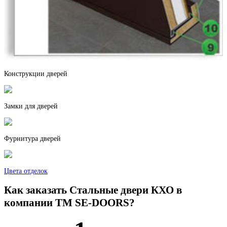
Береза
Бетон светлый
Конструкции дверей
Замки для дверей
Черное золото
Фурнитура дверей
Цвета отделок
Как заказать Стальные двери КХО в
компании TM SE-DOORS?
Дерево софт