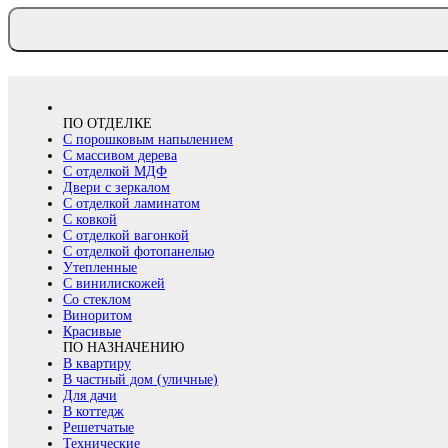
ПО ОТДЕЛКЕ
С порошковым напылением
С массивом дерева
С отделкой МДФ
Двери с зеркалом
С отделкой ламинатом
С ковкой
С отделкой вагонкой
С отделкой фотопанелью
Утепленные
С винилискожей
Со стеклом
Виноритом
Красивые
ПО НАЗНАЧЕНИЮ
В квартиру
В частный дом (уличные)
Для дачи
В коттедж
Решетчатые
Технические