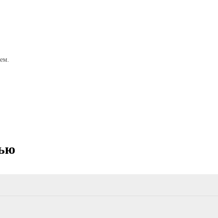
ем.
тью